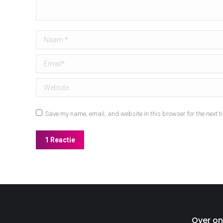
Naam *
Email *
Website
Save my name, email, and website in this browser for the next t
1 Reactie
Over on