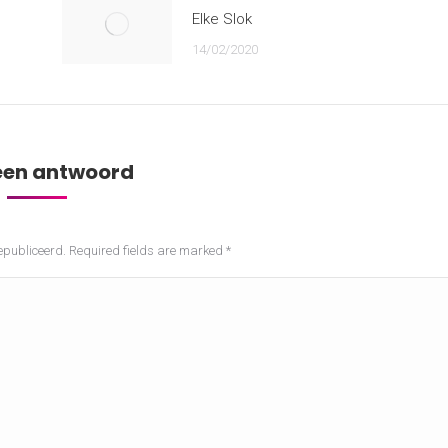
Elke Slok
14/02/2020
een antwoord
epubliceerd. Required fields are marked
*