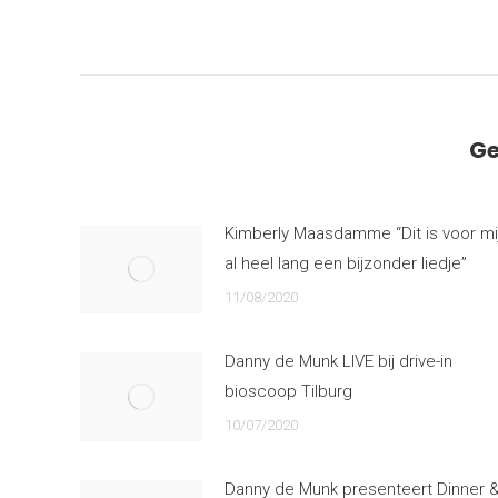
navigation
Ge
Kimberly Maasdamme “Dit is voor mi
al heel lang een bijzonder liedje”
11/08/2020
Danny de Munk LIVE bij drive-in
bioscoop Tilburg
10/07/2020
Danny de Munk presenteert Dinner 