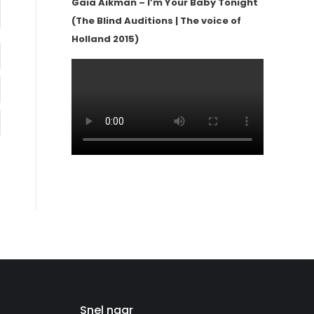
Gaia Aikman – I’m Your Baby Tonight
(The Blind Auditions | The voice of
Holland 2015)
Snel naar