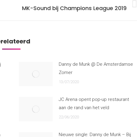
MK-Sound bij Champions League 2019
Volgende
pagina
relateerd
j
Danny de Munk @ De Amsterdamse
Zomer
13/07/2020
JC Arena opent pop-up restaurant
aan de rand van het veld
22/06/2020
&
Nieuwe single: Danny de Munk – Bij